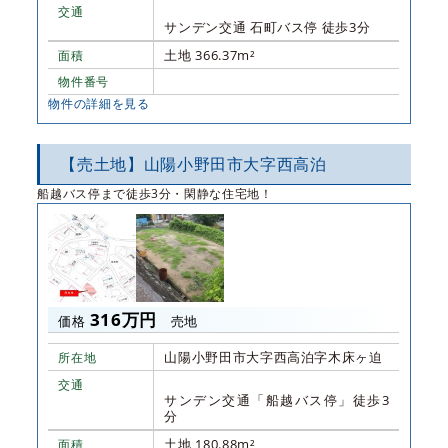
交通
サンデン交通 石町バス停 徒歩3分
土地 366.37m²
面積
物件番号
物件の詳細を見る
【売土地】山陽小野田市大字西高泊
船越バス停まで徒歩3分・閑静な住宅地！
316万円
価格
売地
山陽小野田市大字西高泊字木床ヶ迫
所在地
交通
サンデン交通「船越バス停」徒歩3
分
土地 180.88m²
面積