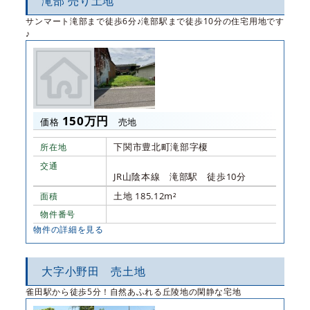
滝部 売り土地
サンマート滝部まで徒歩6分♪滝部駅まで徒歩10分の住宅用地です
♪
150万円
価格
売地
下関市豊北町滝部字榎
所在地
交通
JR山陰本線 滝部駅 徒歩10分
土地 185.12m²
面積
物件番号
物件の詳細を見る
大字小野田 売土地
雀田駅から徒歩5分！自然あふれる丘陵地の閑静な宅地