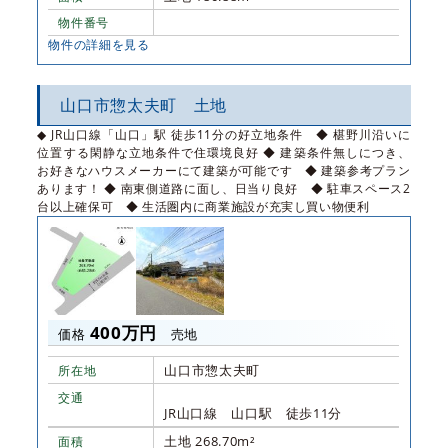
物件番号
物件の詳細を見る
山口市惣太夫町 土地
◆ JR山口線「山口」駅 徒歩11分の好立地条件 ◆ 椹野川沿いに
位置する閑静な立地条件で住環境良好 ◆ 建築条件無しにつき、
お好きなハウスメーカーにて建築が可能です ◆ 建築参考プラン
あります！ ◆ 南東側道路に面し、日当り良好 ◆ 駐車スペース2
台以上確保可 ◆ 生活圏内に商業施設が充実し買い物便利
400万円
価格
売地
山口市惣太夫町
所在地
交通
JR山口線 山口駅 徒歩11分
土地 268.70m²
面積