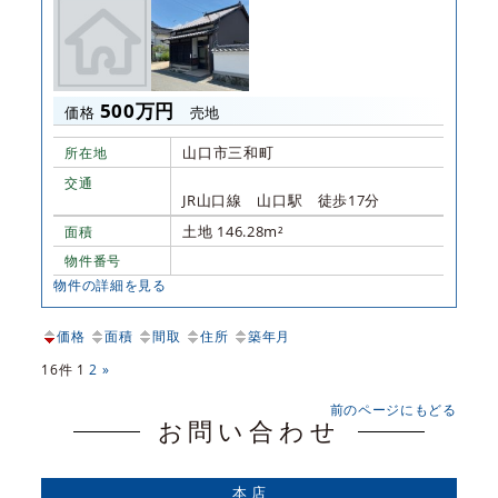
500万円
価格
売地
山口市三和町
所在地
交通
JR山口線 山口駅 徒歩17分
土地 146.28m²
面積
物件番号
物件の詳細を見る
価格
面積
間取
住所
築年月
16件
1
2
»
前のページにもどる
お問い合わせ
本 店