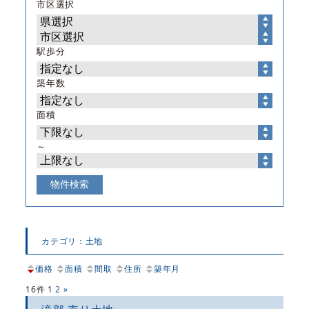
市区選択
駅歩分
築年数
面積
～
カテゴリ：土地
価格
面積
間取
住所
築年月
16件
1
2
»