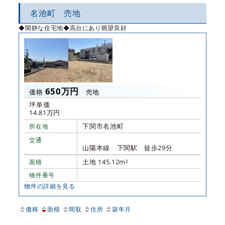
名池町 売地
◆閑静な住宅地◆高台にあり眺望良好
650万円
価格
売地
坪単価
14.81万円
下関市名池町
所在地
交通
山陽本線 下関駅 徒歩29分
土地 145.12m²
面積
物件番号
物件の詳細を見る
価格
面積
間取
住所
築年月