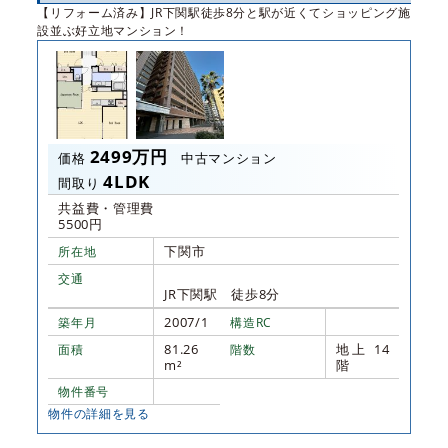
【リフォーム済み】JR下関駅徒歩8分と駅が近くてショッピング施
設並ぶ好立地マンション！
2499万円
価格
中古マンション
4LDK
間取り
共益費・管理費
5500円
下関市
所在地
交通
JR下関駅 徒歩8分
2007/1
築年月
構造RC
81.26
地上 14
面積
階数
m²
階
物件番号
物件の詳細を見る