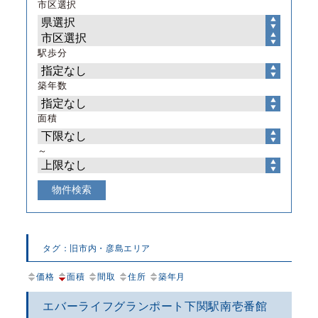
市区選択
駅歩分
築年数
面積
～
タグ：旧市内・彦島エリア
価格
面積
間取
住所
築年月
エバーライフグランポート下関駅南壱番館