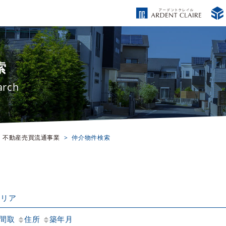
索
arch
不動産売買流通事業
仲介物件検索
エリア
間取
住所
築年月