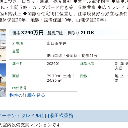
地につき、日当り・通風・採光良好 ◆オール電化物件 ◆駐車
◆WIC・土間収納・カップボード付き等、収納豊富 ◆広々ランド
居室6帖以上 ◆閑静な住宅街に位置し、住環境良好な好立地条件
躯体保証20年、地盤・設備保証10年、白蟻保証20年）
3290万円
2LDK
価格
新築戸建
間取り
山口市平井
所在地
交通
JR山口線「矢原駅」徒歩21分
202601
新築
築年月
構造木造
入居
79.70m² 土地 2
地上 
面積
階数
24.85m²
階
物件番号
物件の詳細を見る
アーデントクレイル山口湯田弐番館
の室内設備充実マンションです！