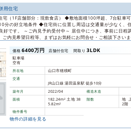
併用住宅
宅（1F店舗部分：現飲食店） ◆敷地面積100坪超、7台駐車可
10分の好立地条件 ◆住宅街に位置し周辺は交通量が少なく、
良好です。 ～ご内見予約受付中～ 居住中につき、事前に日程
。ご内見希望日程等、まずはお気軽にお問合せ・ご相談下さいま
6400万円
3LDK
価格
店舗付住宅
間取り
駐車場
空有
山口市穂積町
所在地
交通
JR山口線 湯田温泉駅 徒歩10分
2022/04
築年月
構造木造
182.24m² 土地 38
地
面積
階数
5.82m²
2階
物件番号
物件の詳細を見る