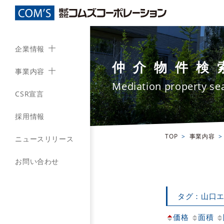
企業情報
仲介物件検
事業内容
Mediation property se
CSR宣言
採用情報
TOP
事業内容
ニュースリリース
お問い合わせ
タグ：山口
価格
面積