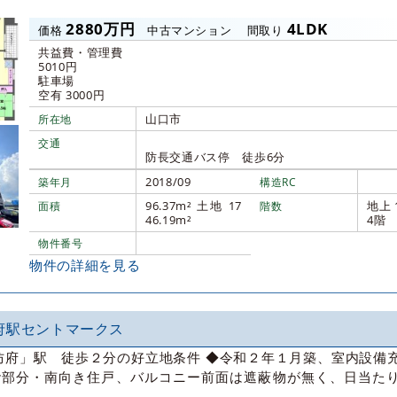
2880万円
4LDK
価格
中古マンション
間取り
共益費・管理費
5010円
駐車場
空有 3000円
山口市
所在地
交通
防長交通バス停 徒歩6分
2018/09
築年月
構造RC
96.37m² 土地 17
地上 
面積
階数
46.19m²
4階
物件番号
物件の詳細を見る
府駅セントマークス
「防府」駅 徒歩２分の好立地条件 ◆令和２年１月築、室内設備
階部分・南向き住戸、バルコニー前面は遮蔽物が無く、日当た