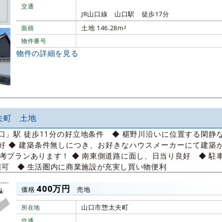
交通
JR山口線 山口駅 徒歩17分
土地 146.28m²
面積
物件番号
物件の詳細を見る
夫町 土地
山口」駅 徒歩11分の好立地条件 ◆ 椹野川沿いに位置する閑静
好 ◆ 建築条件無しにつき、お好きなハウスメーカーにて建築
参考プランあります！ ◆ 南東側道路に面し、日当り良好 ◆ 駐
保可 ◆ 生活圏内に商業施設が充実し買い物便利
400万円
価格
売地
山口市惣太夫町
所在地
交通