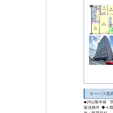
サーパス防
◆JR山陽本線
築浅物件 ◆４
光・眺望良好