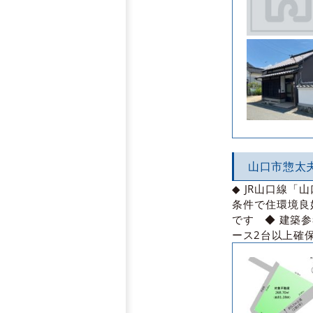
山口市惣太
◆ JR山口線「
条件で住環境良
です ◆ 建築
ース2台以上確