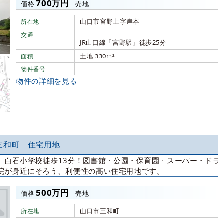
700万円
価格
売地
山口市宮野上字岸本
所在地
交通
JR山口線「宮野駅」徒歩25分
土地 330m²
面積
物件番号
物件の詳細を見る
三和町 住宅用地
】白石小学校徒歩13分！図書館・公園・保育園・スーパー・ド
院が身近にそろう、利便性の高い住宅用地です。
500万円
価格
売地
山口市三和町
所在地