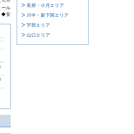
スペー
長府・小月エリア
リール
 ◆安
川中・新下関エリア
宇部エリア
山口エリア
未
1