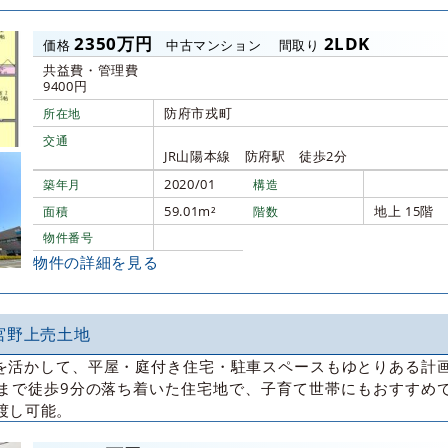
2350万円
2LDK
価格
中古マンション
間取り
共益費・管理費
9400円
防府市戎町
所在地
交通
JR山陽本線 防府駅 徒歩2分
2020/01
築年月
構造
59.01m²
地上 15階
面積
階数
物件番号
物件の詳細を見る
宮野上売土地
さを活かして、平屋・庭付き住宅・駐車スペースもゆとりある計
まで徒歩9分の落ち着いた住宅地で、子育て世帯にもおすすめ
渡し可能。