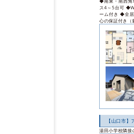
◆南東・南西角
ス4～5台可 
ーム付き ◆全
心の保証付き（
【山口市】
湯田小学校隣接