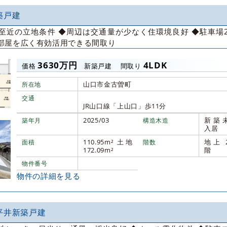
築戸建
至近の立地条件 ◆周辺は交通量が少なく住環境良好 ◆駐車場
部屋を広く有効活用できる間取り
3630万円
4LDK
価格
新築戸建
間取り
山口市金古曽町
所在地
交通
JR山口線「上山口」歩11分
2025/03
新築
築年月
構造木造
入居
110.95m² 土地
地上 
面積
階数
172.09m²
階
物件番号
物件の詳細を見る
平井新築戸建