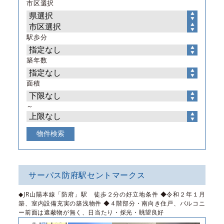
市区選択
駅歩分
築年数
面積
～
サーパス防府駅セントマークス
◆JR山陽本線「防府」駅 徒歩２分の好立地条件 ◆令和２年１月
築、室内設備充実の築浅物件 ◆４階部分・南向き住戸、バルコニ
ー前面は遮蔽物が無く、日当たり・採光・眺望良好