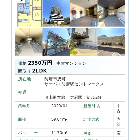
2350万円
価格
中古マンション
2LDK
間取り
所在地
防府市戎町
サーパス防府駅セントマークス
交通
JR山陽本線 防府駅 徒歩2分
2020/01
中
築年月
新築/中古
古
59.01m²
内
面積
計測方式
法
11.70m²
南
バルコニー
向き