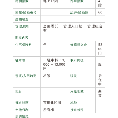
地上15階
4
建物階数
部屋階数
階
60
部屋/区画番号
総戸/区画数
建物構造
全部委託 管理人日勤 管理組合
管理形態
有
間取内容
年
53
住宅保険料
修繕積立金
00
円
駐車料：3,
一
駐車場
取引態様
000～13,000
般
円
相談
居
引渡/入居時期
現況
住
中
商
地目
用途地域
業
市街化区域
都市計画
地勢
所有権
土地権利
接道状況
周辺環境