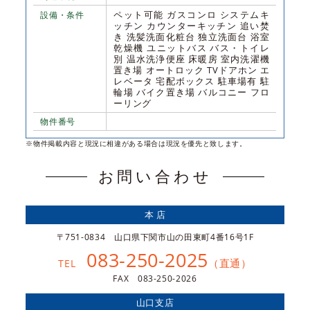
ペット可能 ガスコンロ システムキ
設備・条件
ッチン カウンターキッチン 追い焚
き 洗髪洗面化粧台 独立洗面台 浴室
乾燥機 ユニットバス バス・トイレ
別 温水洗浄便座 床暖房 室内洗濯機
置き場 オートロック TVドアホン エ
レベータ 宅配ボックス 駐車場有 駐
輪場 バイク置き場 バルコニー フロ
ーリング
物件番号
※物件掲載内容と現況に相違がある場合は現況を優先と致します。
お問い合わせ
本 店
〒751-0834 山口県下関市山の田東町4番16号1F
083-250-2025
（直通）
TEL
FAX 083-250-2026
山口支店