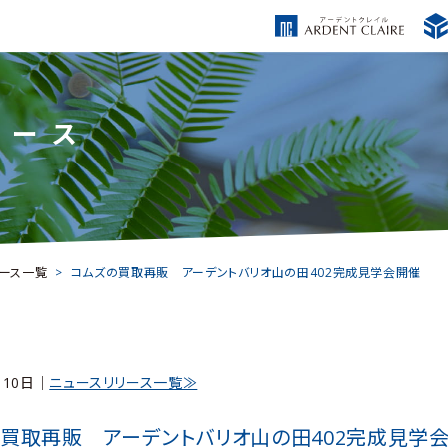
リース
リース一覧
コムズの買取再販 アーデントバリオ山の田402完成見学会開催
月10日｜
ニュースリリース一覧≫
買取再販 アーデントバリオ山の田402完成見学