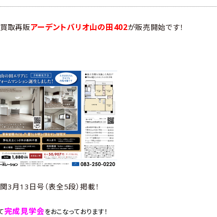
アーデントバリオ山の田402
の買取再販
が販売開始です！
関3月13日号（表全5段）掲載！
完成見学会
て
をおこなっております！