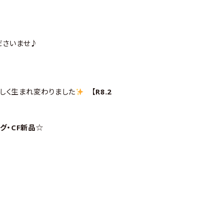
ださいませ♪
しく生まれ変わりました
【
R8.2
グ・CF新品
☆