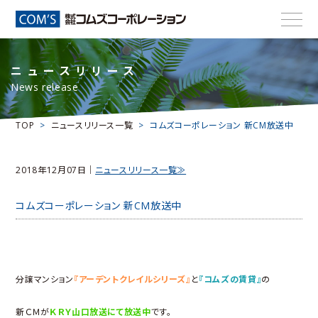
ニュースリリース
News release
TOP
ニュースリリース一覧
コムズコーポレーション 新CM放送中
2018年12月07日｜
ニュースリリース一覧≫
コムズコーポレーション 新CM放送中
分譲マンション
『アーデントクレイルシリーズ』
と
『コムズの賃貸』
の
新ＣＭが
ＫＲＹ山口放送にて放送中
です。