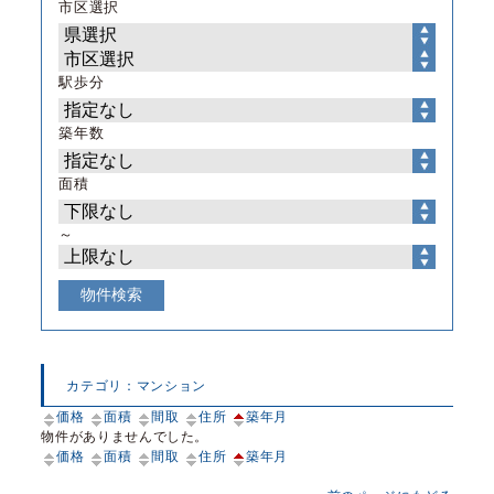
市区選択
駅歩分
築年数
面積
～
カテゴリ：マンション
価格
面積
間取
住所
築年月
物件がありませんでした。
価格
面積
間取
住所
築年月