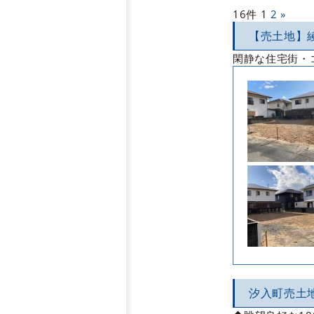
16件
1
2
»
【売土地】
閑静な住宅街・
汐入町売土