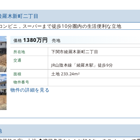
綾羅木新町二丁目
コンビニ，スーパーまで徒歩10分圏内の生活便利な立地
1380万円
価格
売地
下関市綾羅木新町二丁目
所在地
交通
JR山陰本線「綾羅木駅」徒歩9分
土地 233.24m²
面積
物件番号
物件の詳細を見る
地