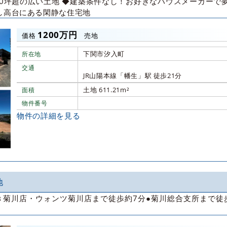
80坪超の広い土地 ◆建築条件なし！お好きなハウスメーカーで
少し高台にある閑静な住宅地
1200万円
価格
売地
下関市汐入町
所在地
交通
JR山陽本線「幡生」駅 徒歩21分
土地 611.21m²
面積
物件番号
物件の詳細を見る
地
き菊川店・ウォンツ菊川店まで徒歩約7分●菊川総合支所まで徒