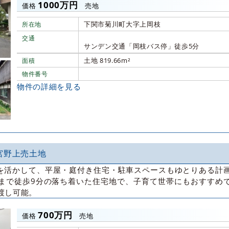
1000万円
価格
売地
下関市菊川町大字上岡枝
所在地
交通
サンデン交通「岡枝バス停」徒歩5分
土地 819.66m²
面積
物件番号
物件の詳細を見る
宮野上売土地
さを活かして、平屋・庭付き住宅・駐車スペースもゆとりある計
まで徒歩9分の落ち着いた住宅地で、子育て世帯にもおすすめ
渡し可能。
700万円
価格
売地