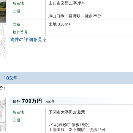
山口市宮野上字岸本
所在地
交通
JR山口線「宮野駅」徒歩25分
土地 330m²
面積
物件番号
物件の詳細を見る
 105坪
です
700万円
価格
売地
下関市大字田倉差葉
所在地
交通
バス(御殿町 停歩15分)
山陽本線 新下関駅 徒歩45分