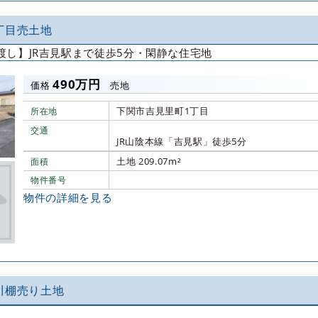
丁目売土地
渡し】JR吉見駅まで徒歩5分・閑静な住宅地
490万円
価格
売地
下関市吉見里町1丁目
所在地
交通
JR山陰本線「吉見駅」徒歩5分
土地 209.07m²
面積
物件番号
物件の詳細を見る
川棚売り土地