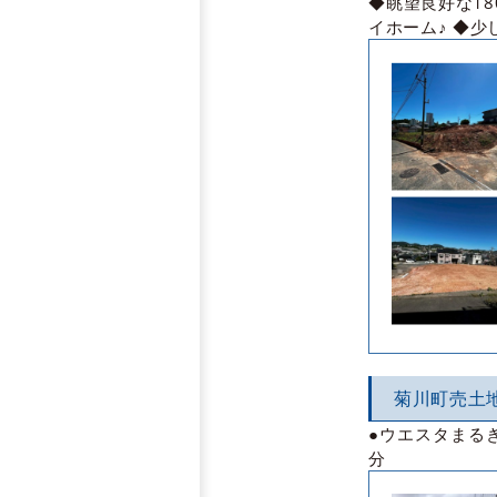
◆眺望良好な1
イホーム♪ ◆
菊川町売土
●ウエスタまる
分