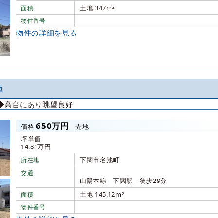
土地 347m²
面積
物件番号
物件の詳細を見る
地
◆高台にあり眺望良好
650万円
価格
売地
坪単価
14.81万円
下関市名池町
所在地
交通
山陽本線 下関駅 徒歩29分
土地 145.12m²
面積
物件番号