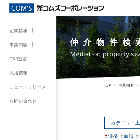
企業情報
仲介物件検
事業内容
Mediation property se
CSR宣言
採用情報
TOP
事業内容
ニュースリリース
お問い合わせ
カテゴリ：
価格
面積