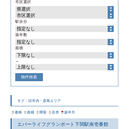
市区選択
駅歩分
築年数
面積
～
タグ：旧市内・彦島エリア
価格
面積
間取
住所
築年月
エバーライフグランポート下関駅南壱番館