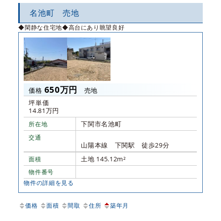
名池町 売地
◆閑静な住宅地◆高台にあり眺望良好
650万円
価格
売地
坪単価
14.81万円
下関市名池町
所在地
交通
山陽本線 下関駅 徒歩29分
土地 145.12m²
面積
物件番号
物件の詳細を見る
価格
面積
間取
住所
築年月