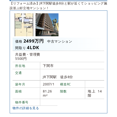
【リフォーム済み】JR下関駅徒歩8分と駅が近くてショッピング施
設並ぶ好立地マンション！
2499万円
価格
中古マンション
4LDK
間取り
共益費・管理費
5500円
下関市
所在地
交通
JR下関駅 徒歩8分
2007/1
築年月
構造RC
81.26
地上 14
面積
階数
m²
階
物件番号
物件の詳細を見る