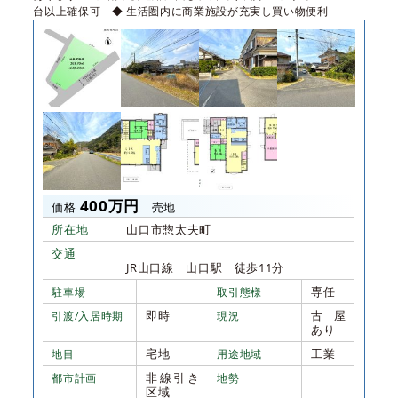
台以上確保可 ◆ 生活圏内に商業施設が充実し買い物便利
400万円
価格
売地
所在地
山口市惣太夫町
交通
JR山口線 山口駅 徒歩11分
専任
駐車場
取引態様
即時
古屋
引渡/入居時期
現況
あり
宅地
工業
地目
用途地域
非線引き
都市計画
地勢
区域