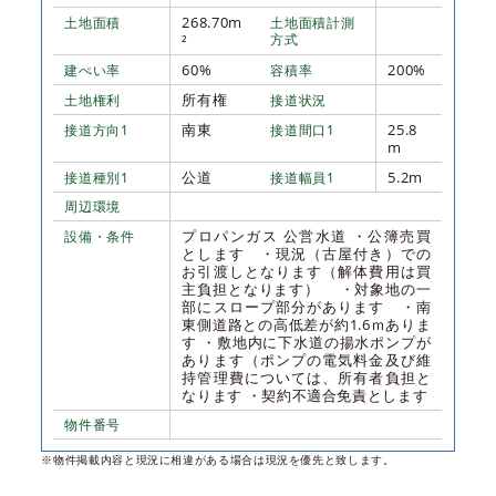
268.70m
土地面積
土地面積計測
²
方式
60%
200%
建ぺい率
容積率
所有権
土地権利
接道状況
南東
25.8
接道方向1
接道間口1
m
公道
5.2m
接道種別1
接道幅員1
周辺環境
プロパンガス 公営水道 ・公簿売買
設備・条件
とします ・現況（古屋付き）での
お引渡しとなります（解体費用は買
主負担となります） ・対象地の一
部にスロープ部分があります ・南
東側道路との高低差が約1.6ｍありま
す ・敷地内に下水道の揚水ポンプが
あります（ポンプの電気料金及び維
持管理費については、所有者負担と
なります ・契約不適合免責とします
物件番号
※物件掲載内容と現況に相違がある場合は現況を優先と致します。